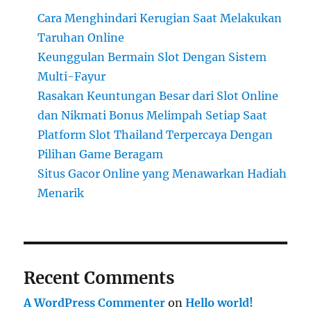
Cara Menghindari Kerugian Saat Melakukan
Taruhan Online
Keunggulan Bermain Slot Dengan Sistem
Multi-Fayur
Rasakan Keuntungan Besar dari Slot Online
dan Nikmati Bonus Melimpah Setiap Saat
Platform Slot Thailand Terpercaya Dengan
Pilihan Game Beragam
Situs Gacor Online yang Menawarkan Hadiah
Menarik
Recent Comments
A WordPress Commenter
on
Hello world!