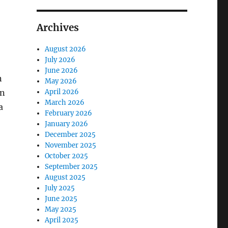
Archives
August 2026
July 2026
June 2026
n
May 2026
an
April 2026
March 2026
a
February 2026
January 2026
December 2025
November 2025
October 2025
September 2025
August 2025
July 2025
June 2025
May 2025
April 2025