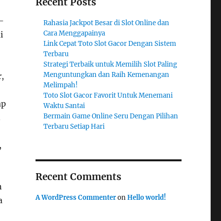
Recent Posts
-
Rahasia Jackpot Besar di Slot Online dan
Cara Menggapainya
i
Link Cepat Toto Slot Gacor Dengan Sistem
Terbaru
Strategi Terbaik untuk Memilih Slot Paling
Menguntungkan dan Raih Kemenangan
,
Melimpah!
Toto Slot Gacor Favorit Untuk Menemani
ap
Waktu Santai
Bermain Game Online Seru Dengan Pilihan
.
Terbaru Setiap Hari
,
Recent Comments
n
A WordPress Commenter
on
Hello world!
a