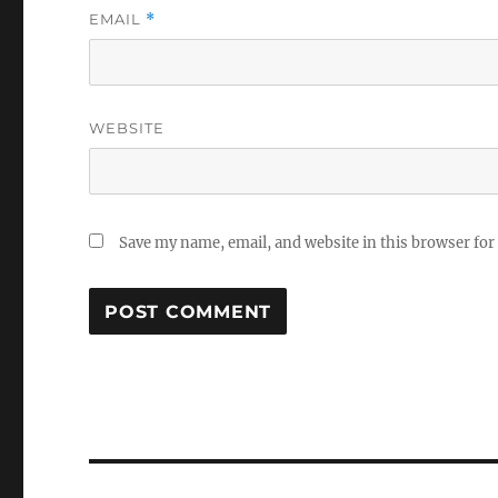
EMAIL
*
WEBSITE
Save my name, email, and website in this browser for
Post