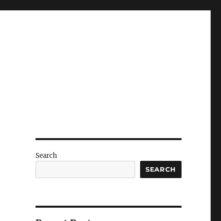
Search
SEARCH