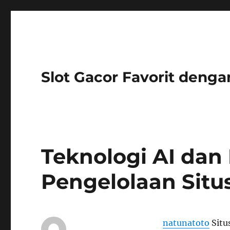
Slot Gacor Favorit denga
Teknologi AI dan
Pengelolaan Situ
natunatoto
Situ