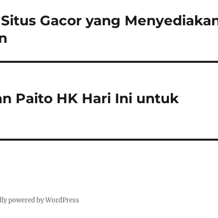
 Situs Gacor yang Menyediaka
n
 Paito HK Hari Ini untuk
dly powered by WordPress