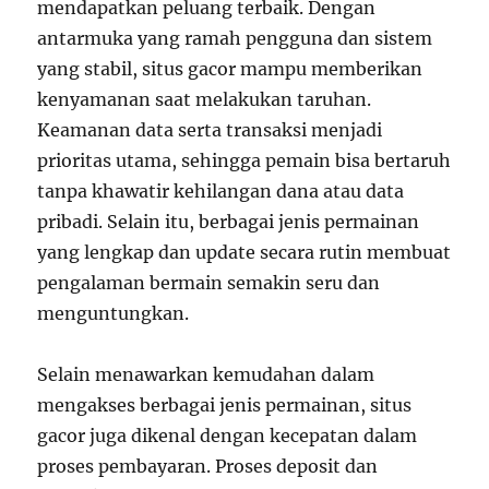
mendapatkan peluang terbaik. Dengan
antarmuka yang ramah pengguna dan sistem
yang stabil, situs gacor mampu memberikan
kenyamanan saat melakukan taruhan.
Keamanan data serta transaksi menjadi
prioritas utama, sehingga pemain bisa bertaruh
tanpa khawatir kehilangan dana atau data
pribadi. Selain itu, berbagai jenis permainan
yang lengkap dan update secara rutin membuat
pengalaman bermain semakin seru dan
menguntungkan.
Selain menawarkan kemudahan dalam
mengakses berbagai jenis permainan, situs
gacor juga dikenal dengan kecepatan dalam
proses pembayaran. Proses deposit dan