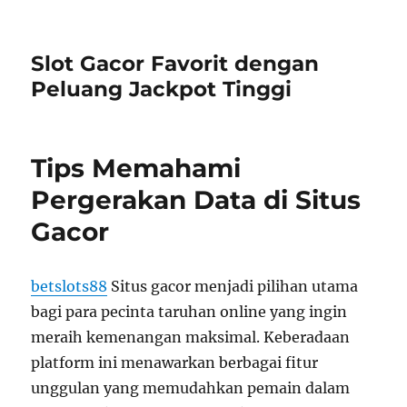
Slot Gacor Favorit dengan
Peluang Jackpot Tinggi
Tips Memahami
Pergerakan Data di Situs
Gacor
betslots88
Situs gacor menjadi pilihan utama
bagi para pecinta taruhan online yang ingin
meraih kemenangan maksimal. Keberadaan
platform ini menawarkan berbagai fitur
unggulan yang memudahkan pemain dalam