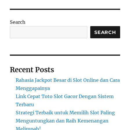
Search
SEARCH
Recent Posts
Rahasia Jackpot Besar di Slot Online dan Cara
Menggapainya
Link Cepat Toto Slot Gacor Dengan Sistem
Terbaru
Strategi Terbaik untuk Memilih Slot Paling
Menguntungkan dan Raih Kemenangan
Melimpah!