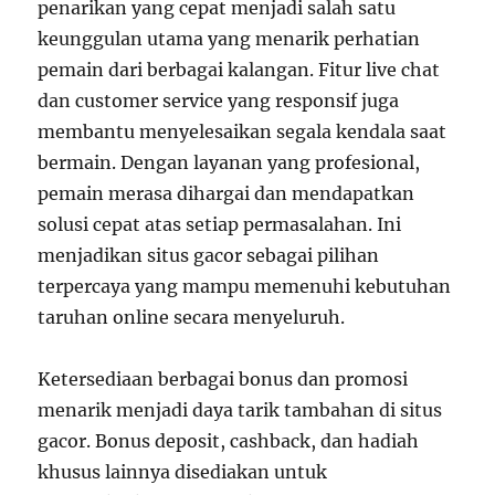
penarikan yang cepat menjadi salah satu
keunggulan utama yang menarik perhatian
pemain dari berbagai kalangan. Fitur live chat
dan customer service yang responsif juga
membantu menyelesaikan segala kendala saat
bermain. Dengan layanan yang profesional,
pemain merasa dihargai dan mendapatkan
solusi cepat atas setiap permasalahan. Ini
menjadikan situs gacor sebagai pilihan
terpercaya yang mampu memenuhi kebutuhan
taruhan online secara menyeluruh.
Ketersediaan berbagai bonus dan promosi
menarik menjadi daya tarik tambahan di situs
gacor. Bonus deposit, cashback, dan hadiah
khusus lainnya disediakan untuk