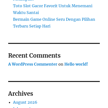
Toto Slot Gacor Favorit Untuk Menemani
Waktu Santai
Bermain Game Online Seru Dengan Pilihan
Terbaru Setiap Hari
Recent Comments
A WordPress Commenter
on
Hello world!
Archives
August 2026