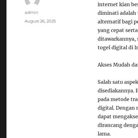
internet kian b
Author
admin
diminati adalah
Posted
August 26, 2025
alternatif bagi
on
yang cepat sert
ditawarkannya, 
togel digital di 
Akses Mudah dan
Salah satu aspe
disediakannya. 
pada metode tra
digital. Dengan
dapat mengakses
dirancang deng
lama.