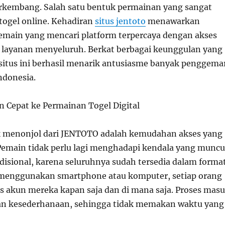
erkembang. Salah satu bentuk permainan yang sangat
 togel online. Kehadiran
situs jentoto
menawarkan
 pemain yang mencari platform terpercaya dengan akses
a layanan menyeluruh. Berkat berbagai keunggulan yang
situs ini berhasil menarik antusiasme banyak penggema
Indonesia.
 Cepat ke Permainan Togel Digital
k menonjol dari JENTOTO adalah kemudahan akses yang
Pemain tidak perlu lagi menghadapi kendala yang muncu
disional, karena seluruhnya sudah tersedia dalam forma
 menggunakan smartphone atau komputer, setiap orang
 akun mereka kapan saja dan di mana saja. Proses mas
an kesederhanaan, sehingga tidak memakan waktu yang