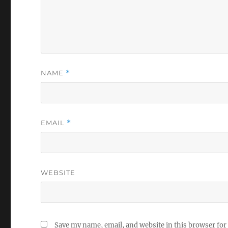
NAME
*
EMAIL
*
WEBSITE
Save my name, email, and website in this browser for