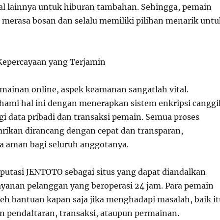
al lainnya untuk hiburan tambahan. Sehingga, pemain
t merasa bosan dan selalu memiliki pilihan menarik untu
epercayaan yang Terjamin
mainan online, aspek keamanan sangatlah vital.
mi hal ini dengan menerapkan sistem enkripsi canggi
i data pribadi dan transaksi pemain. Semua proses
arikan dirancang dengan cepat dan transparan,
 aman bagi seluruh anggotanya.
reputasi JENTOTO sebagai situs yang dapat diandalkan
ayanan pelanggan yang beroperasi 24 jam. Para pemain
h bantuan kapan saja jika menghadapi masalah, baik it
n pendaftaran, transaksi, ataupun permainan.