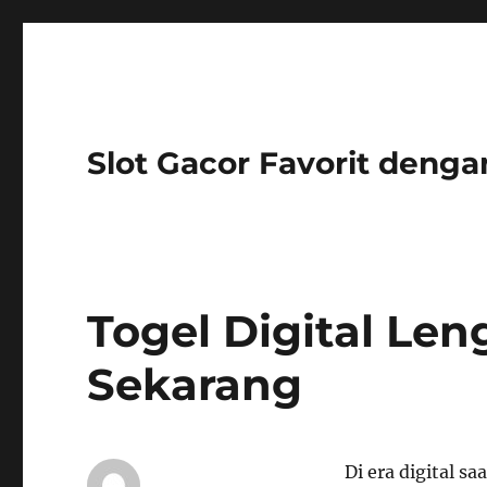
Slot Gacor Favorit denga
Togel Digital Len
Sekarang
Di era digital s