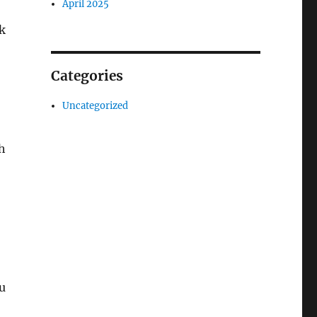
April 2025
k
Categories
Uncategorized
h
u