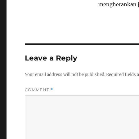
mengherankan ji
Leave a Reply
Your email address will not be published.
Required fields
COMMENT
*