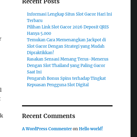
Recent Posts
Informasi Lengkap Situs Slot Gacor Hari Ini
Terbaru
Pilihan Link Slot Gacor 2026 Deposit QRIS
Hanya 5.000
r
Temukan Cara Memenangkan Jackpot di
Slot Gacor Dengan Strategi yang Mudah
Dipraktikkan!
Rasakan Sensasi Menang Terus-Menerus
Dengan Slot Thailand yang Paling Gacor
Saat Ini
Pengaruh Bonus Spins terhadap Tingkat
Kepuasan Pengguna Slot Digital
l
t
Recent Comments
uk
A WordPress Commenter
on
Hello world!