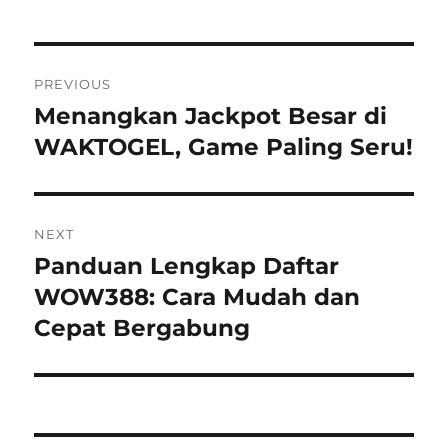
Post
PREVIOUS
navigation
Menangkan Jackpot Besar di
Previous
post:
WAKTOGEL, Game Paling Seru!
NEXT
Panduan Lengkap Daftar
Next
post:
WOW388: Cara Mudah dan
Cepat Bergabung