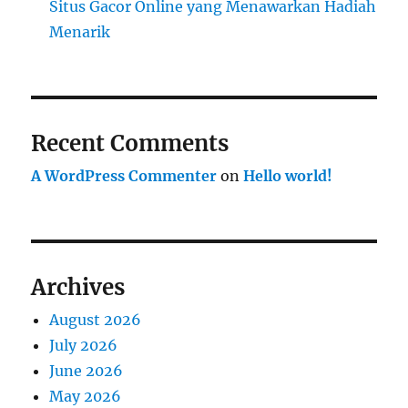
Situs Gacor Online yang Menawarkan Hadiah
Menarik
Recent Comments
A WordPress Commenter
on
Hello world!
Archives
August 2026
July 2026
June 2026
May 2026