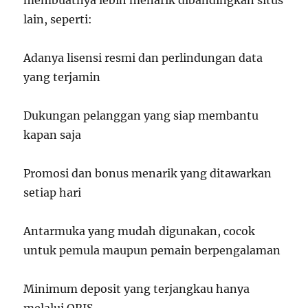
membuatnya lebih menarik dibandingkan situs
lain, seperti:
Adanya lisensi resmi dan perlindungan data
yang terjamin
Dukungan pelanggan yang siap membantu
kapan saja
Promosi dan bonus menarik yang ditawarkan
setiap hari
Antarmuka yang mudah digunakan, cocok
untuk pemula maupun pemain berpengalaman
Minimum deposit yang terjangkau hanya