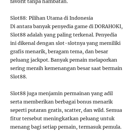
favorit tanpa hambatan.
Slot88: Pilihan Utama di Indonesia
Di antara banyak penyedia game di DORAHOKI,
Slot88 adalah yang paling terkenal. Penyedia
ini dikenal dengan slot-slotnya yang memiliki
grafis menarik, beragam tema, dan besar
peluang jackpot. Banyak pemain melaporkan
sering meraih kemenangan besar saat bermain
Slot88.
Slot88 juga menjamin permainan yang adil
serta memberikan berbagai bonus menarik
seperti putaran gratis, scatter, dan wild. Semua
fitur tersebut meningkatkan peluang untuk
menang bagi setiap pemain, termasuk pemula.