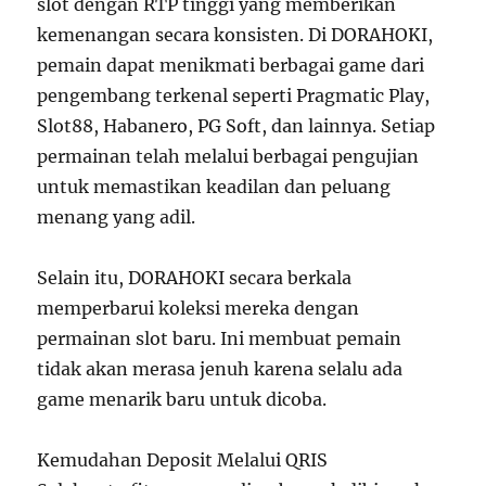
slot dengan RTP tinggi yang memberikan
kemenangan secara konsisten. Di DORAHOKI,
pemain dapat menikmati berbagai game dari
pengembang terkenal seperti Pragmatic Play,
Slot88, Habanero, PG Soft, dan lainnya. Setiap
permainan telah melalui berbagai pengujian
untuk memastikan keadilan dan peluang
menang yang adil.
Selain itu, DORAHOKI secara berkala
memperbarui koleksi mereka dengan
permainan slot baru. Ini membuat pemain
tidak akan merasa jenuh karena selalu ada
game menarik baru untuk dicoba.
Kemudahan Deposit Melalui QRIS