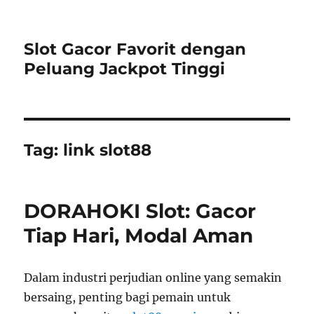
Slot Gacor Favorit dengan
Peluang Jackpot Tinggi
Tag:
link slot88
DORAHOKI Slot: Gacor
Tiap Hari, Modal Aman
Dalam industri perjudian online yang semakin
bersaing, penting bagi pemain untuk