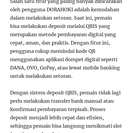
Salah satu fitur yang paling banyak dibicarakan
oleh pengguna DORAHOKI adalah kemudahan
dalam melakukan setoran. Saat ini, pemain
bisa melakukan deposit melalui QRIS yang
merupakan metode pembayaran digital yang
cepat, aman, dan praktis. Dengan fitur ini,
pengguna cukup memindai kode QR
menggunakan aplikasi dompet digital seperti
DANA, OVO, GoPay, atau lewat mobile banking
untuk melakukan setoran.
Dengan sistem deposit QRIS, pemain tidak lagi
perlu melakukan transfer bank manual atau
konfirmasi pembayaran terpisah. Proses
deposit menjadi lebih cepat dan efisien,
sehingga pemain bisa langsung menikmati slot