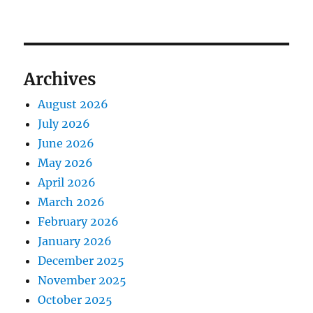
Archives
August 2026
July 2026
June 2026
May 2026
April 2026
March 2026
February 2026
January 2026
December 2025
November 2025
October 2025