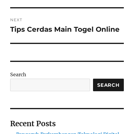
NEXT
Tips Cerdas Main Togel Online
Next
post:
Search
SEARCH
Recent Posts