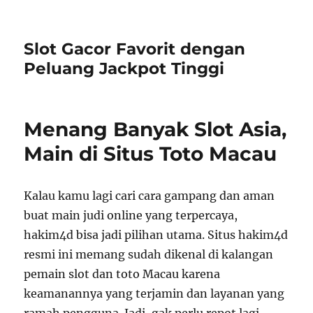
Slot Gacor Favorit dengan
Peluang Jackpot Tinggi
Menang Banyak Slot Asia,
Main di Situs Toto Macau
Kalau kamu lagi cari cara gampang dan aman
buat main judi online yang terpercaya,
hakim4d bisa jadi pilihan utama. Situs hakim4d
resmi ini memang sudah dikenal di kalangan
pemain slot dan toto Macau karena
keamanannya yang terjamin dan layanan yang