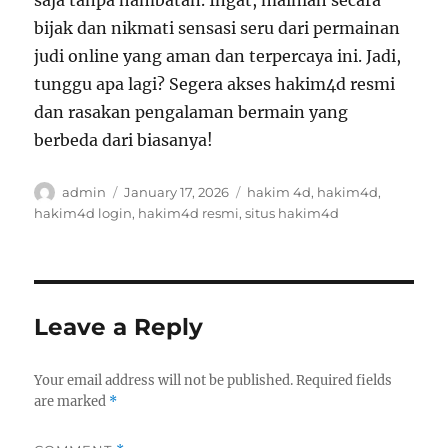
saja tanpa hambatan. Ingat, mainlah secara
bijak dan nikmati sensasi seru dari permainan
judi online yang aman dan terpercaya ini. Jadi,
tunggu apa lagi? Segera akses hakim4d resmi
dan rasakan pengalaman bermain yang
berbeda dari biasanya!
Author
Posted
Tags
admin
January 17, 2026
hakim 4d
,
hakim4d
,
on
hakim4d login
,
hakim4d resmi
,
situs hakim4d
Leave a Reply
Your email address will not be published.
Required fields
are marked
*