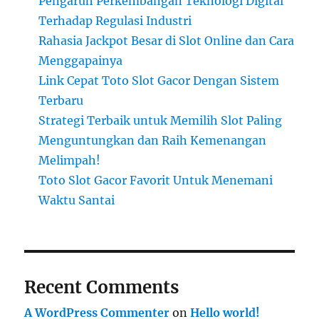
Pengaruh Perkembangan Teknologi Digital
Terhadap Regulasi Industri
Rahasia Jackpot Besar di Slot Online dan Cara
Menggapainya
Link Cepat Toto Slot Gacor Dengan Sistem
Terbaru
Strategi Terbaik untuk Memilih Slot Paling
Menguntungkan dan Raih Kemenangan
Melimpah!
Toto Slot Gacor Favorit Untuk Menemani
Waktu Santai
Recent Comments
A WordPress Commenter
on
Hello world!