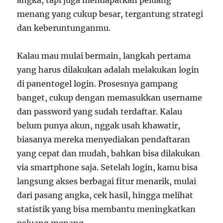
angka, tapi juga mendapatkan peluang
menang yang cukup besar, tergantung strategi
dan keberuntunganmu.
Kalau mau mulai bermain, langkah pertama
yang harus dilakukan adalah melakukan login
di panentogel login. Prosesnya gampang
banget, cukup dengan memasukkan username
dan password yang sudah terdaftar. Kalau
belum punya akun, nggak usah khawatir,
biasanya mereka menyediakan pendaftaran
yang cepat dan mudah, bahkan bisa dilakukan
via smartphone saja. Setelah login, kamu bisa
langsung akses berbagai fitur menarik, mulai
dari pasang angka, cek hasil, hingga melihat
statistik yang bisa membantu meningkatkan