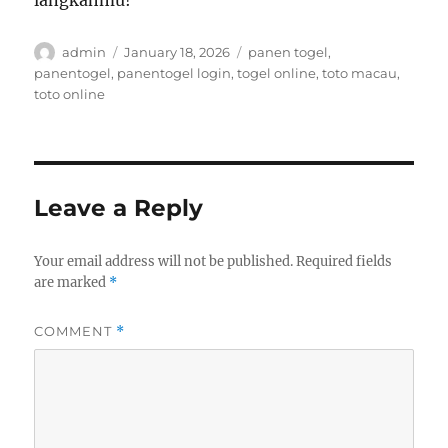
langkahmu!
Author
Posted
Tags
admin
January 18, 2026
panen togel
,
on
panentogel
,
panentogel login
,
togel online
,
toto macau
,
toto online
Leave a Reply
Your email address will not be published.
Required fields
are marked
*
COMMENT
*