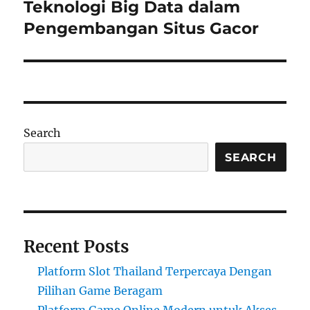
post:
Teknologi Big Data dalam
Pengembangan Situs Gacor
Search
SEARCH
Recent Posts
Platform Slot Thailand Terpercaya Dengan
Pilihan Game Beragam