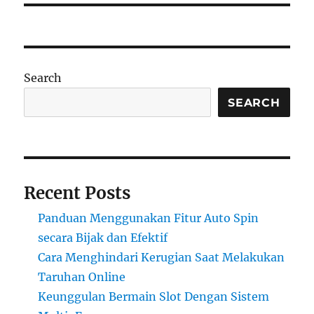
Search
SEARCH
Recent Posts
Panduan Menggunakan Fitur Auto Spin
secara Bijak dan Efektif
Cara Menghindari Kerugian Saat Melakukan
Taruhan Online
Keunggulan Bermain Slot Dengan Sistem