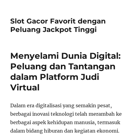
Slot Gacor Favorit dengan
Peluang Jackpot Tinggi
Menyelami Dunia Digital:
Peluang dan Tantangan
dalam Platform Judi
Virtual
Dalam era digitalisasi yang semakin pesat,
berbagai inovasi teknologi telah merambah ke
berbagai aspek kehidupan manusia, termasuk
dalam bidang hiburan dan kegiatan ekonomi.