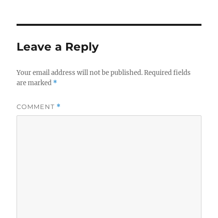
on
Leave a Reply
Your email address will not be published.
Required fields
are marked
*
COMMENT
*