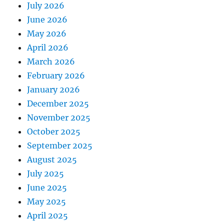
July 2026
June 2026
May 2026
April 2026
March 2026
February 2026
January 2026
December 2025
November 2025
October 2025
September 2025
August 2025
July 2025
June 2025
May 2025
April 2025