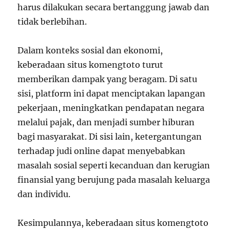
harus dilakukan secara bertanggung jawab dan
tidak berlebihan.
Dalam konteks sosial dan ekonomi,
keberadaan situs komengtoto turut
memberikan dampak yang beragam. Di satu
sisi, platform ini dapat menciptakan lapangan
pekerjaan, meningkatkan pendapatan negara
melalui pajak, dan menjadi sumber hiburan
bagi masyarakat. Di sisi lain, ketergantungan
terhadap judi online dapat menyebabkan
masalah sosial seperti kecanduan dan kerugian
finansial yang berujung pada masalah keluarga
dan individu.
Kesimpulannya, keberadaan situs komengtoto