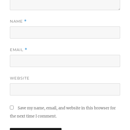
NAME
*
EMAIL
*
WEBSITE
Save my name, email, and website in this browser for
the next time I comment.