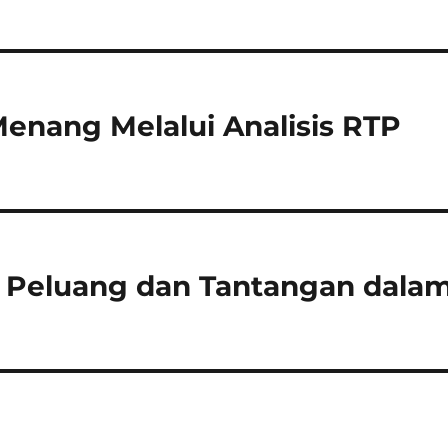
enang Melalui Analisis RTP
: Peluang dan Tantangan dala