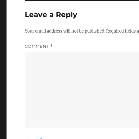
Leave a Reply
Your email address will not be published.
Required fields
COMMENT
*