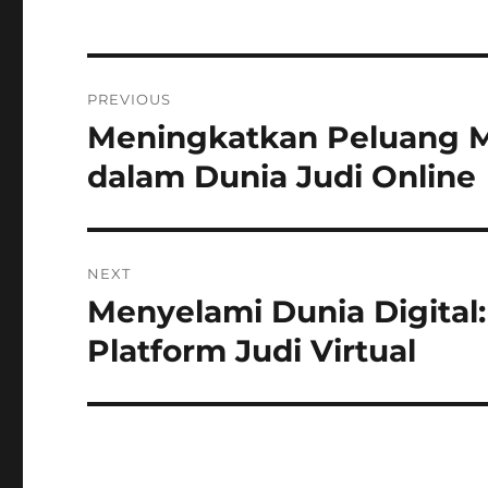
Post
PREVIOUS
navigation
Meningkatkan Peluang M
Previous
post:
dalam Dunia Judi Online
NEXT
Menyelami Dunia Digital
Next
post:
Platform Judi Virtual