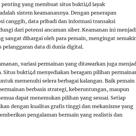
k penting yang membuat situs bukti4d layak
 adalah sistem keamanannya. Dengan penerapan
si canggih, data pribadi dan informasi transaksi
dungi dari potensi ancaman siber. Keamanan ini menjad
ng sangat dihargai oleh para pemain, mengingat semaki
pelanggaran data di dunia digital.
eamanan, variasi permainan yang ditawarkan juga menjad
a. Situs bukti4d menyediakan beragam pilihan permaina
untuk memenuhi selera berbagai kalangan. Baik pemain
ermainan berbasis strategi, keberuntungan, maupun
 semua dapat menemukan pilihan yang sesuai. Setiap
ikan dengan kualitas grafis tinggi dan mekanisme yang
memberikan pengalaman bermain yang realistis dan