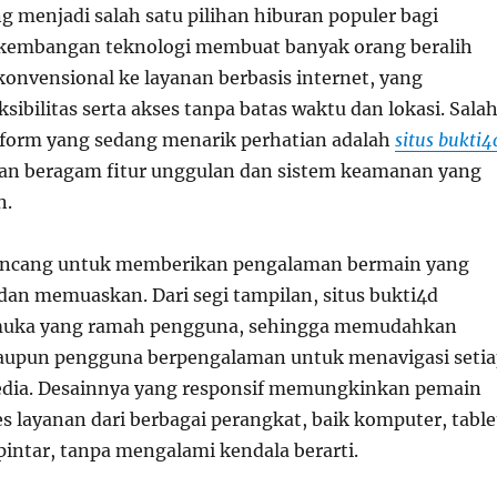
g menjadi salah satu pilihan hiburan populer bagi
rkembangan teknologi membuat banyak orang beralih
konvensional ke layanan berbasis internet, yang
ibilitas serta akses tanpa batas waktu dan lokasi. Sala
tform yang sedang menarik perhatian adalah
situs bukti4
an beragam fitur unggulan dan sistem keamanan yang
n.
irancang untuk memberikan pengalaman bermain yang
an memuaskan. Dari segi tampilan, situs bukti4d
muka yang ramah pengguna, sehingga memudahkan
aupun pengguna berpengalaman untuk menavigasi setia
edia. Desainnya yang responsif memungkinkan pemain
 layanan dari berbagai perangkat, baik komputer, table
intar, tanpa mengalami kendala berarti.