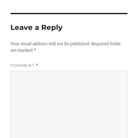
Leave a Reply
Your email address will not be published.
Required fields
are marked
*
COMMENT
*