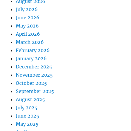
August 2026
July 2026
June 2026
May 2026
April 2026
March 2026
February 2026
January 2026
December 2025
November 2025
October 2025
September 2025
August 2025
July 2025
June 2025
May 2025