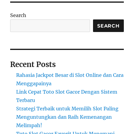
Search
SEARCH
Recent Posts
Rahasia Jackpot Besar di Slot Online dan Cara
Menggapainya
Link Cepat Toto Slot Gacor Dengan Sistem
Terbaru
Strategi Terbaik untuk Memilih Slot Paling
Menguntungkan dan Raih Kemenangan
Melimpah!
Toto Slot Gacor Favorit Untuk Menemani