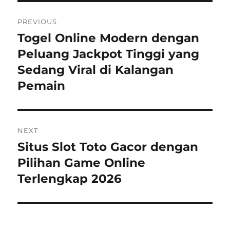
Post
PREVIOUS
navigation
Togel Online Modern dengan
Previous
post:
Peluang Jackpot Tinggi yang
Sedang Viral di Kalangan
Pemain
NEXT
Situs Slot Toto Gacor dengan
Next
post:
Pilihan Game Online
Terlengkap 2026