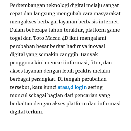
Perkembangan teknologi digital melaju sangat
cepat dan langsung mengubah cara masyarakat
mengakses berbagai layanan berbasis internet.
Dalam beberapa tahun terakhir, platform game
togel dan Toto Macau 4D ikut mengalami
perubahan besar berkat hadirnya inovasi
digital yang semakin canggih. Banyak
pengguna kini mencari informasi, fitur, dan
akses layanan dengan lebih praktis melalui
berbagai perangkat. Di tengah perubahan
tersebut, kata kunci
atas4d login
sering
muncul sebagai bagian dari pencarian yang
berkaitan dengan akses platform dan informasi
digital terkini.