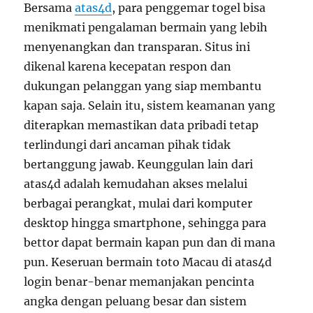
Bersama
atas4d
, para penggemar togel bisa
menikmati pengalaman bermain yang lebih
menyenangkan dan transparan. Situs ini
dikenal karena kecepatan respon dan
dukungan pelanggan yang siap membantu
kapan saja. Selain itu, sistem keamanan yang
diterapkan memastikan data pribadi tetap
terlindungi dari ancaman pihak tidak
bertanggung jawab. Keunggulan lain dari
atas4d adalah kemudahan akses melalui
berbagai perangkat, mulai dari komputer
desktop hingga smartphone, sehingga para
bettor dapat bermain kapan pun dan di mana
pun. Keseruan bermain toto Macau di atas4d
login benar-benar memanjakan pencinta
angka dengan peluang besar dan sistem