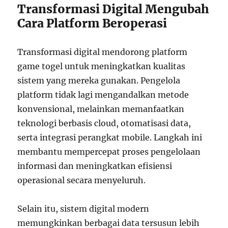
Transformasi Digital Mengubah
Cara Platform Beroperasi
Transformasi digital mendorong platform
game togel untuk meningkatkan kualitas
sistem yang mereka gunakan. Pengelola
platform tidak lagi mengandalkan metode
konvensional, melainkan memanfaatkan
teknologi berbasis cloud, otomatisasi data,
serta integrasi perangkat mobile. Langkah ini
membantu mempercepat proses pengelolaan
informasi dan meningkatkan efisiensi
operasional secara menyeluruh.
Selain itu, sistem digital modern
memungkinkan berbagai data tersusun lebih