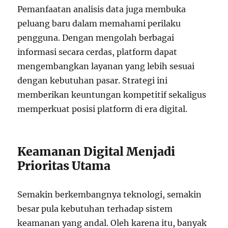
Pemanfaatan analisis data juga membuka
peluang baru dalam memahami perilaku
pengguna. Dengan mengolah berbagai
informasi secara cerdas, platform dapat
mengembangkan layanan yang lebih sesuai
dengan kebutuhan pasar. Strategi ini
memberikan keuntungan kompetitif sekaligus
memperkuat posisi platform di era digital.
Keamanan Digital Menjadi
Prioritas Utama
Semakin berkembangnya teknologi, semakin
besar pula kebutuhan terhadap sistem
keamanan yang andal. Oleh karena itu, banyak