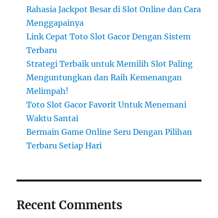
Rahasia Jackpot Besar di Slot Online dan Cara
Menggapainya
Link Cepat Toto Slot Gacor Dengan Sistem
Terbaru
Strategi Terbaik untuk Memilih Slot Paling
Menguntungkan dan Raih Kemenangan
Melimpah!
Toto Slot Gacor Favorit Untuk Menemani
Waktu Santai
Bermain Game Online Seru Dengan Pilihan
Terbaru Setiap Hari
Recent Comments