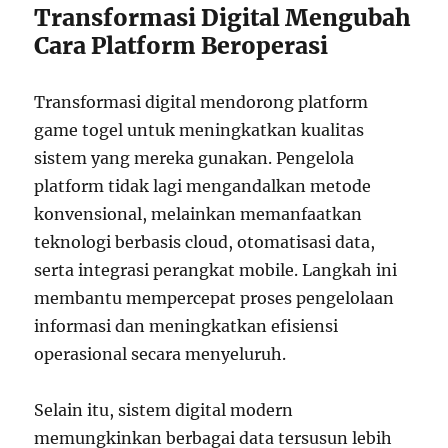
Transformasi Digital Mengubah
Cara Platform Beroperasi
Transformasi digital mendorong platform
game togel untuk meningkatkan kualitas
sistem yang mereka gunakan. Pengelola
platform tidak lagi mengandalkan metode
konvensional, melainkan memanfaatkan
teknologi berbasis cloud, otomatisasi data,
serta integrasi perangkat mobile. Langkah ini
membantu mempercepat proses pengelolaan
informasi dan meningkatkan efisiensi
operasional secara menyeluruh.
Selain itu, sistem digital modern
memungkinkan berbagai data tersusun lebih