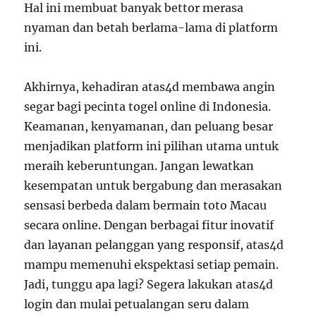
Hal ini membuat banyak bettor merasa
nyaman dan betah berlama-lama di platform
ini.
Akhirnya, kehadiran atas4d membawa angin
segar bagi pecinta togel online di Indonesia.
Keamanan, kenyamanan, dan peluang besar
menjadikan platform ini pilihan utama untuk
meraih keberuntungan. Jangan lewatkan
kesempatan untuk bergabung dan merasakan
sensasi berbeda dalam bermain toto Macau
secara online. Dengan berbagai fitur inovatif
dan layanan pelanggan yang responsif, atas4d
mampu memenuhi ekspektasi setiap pemain.
Jadi, tunggu apa lagi? Segera lakukan atas4d
login dan mulai petualangan seru dalam