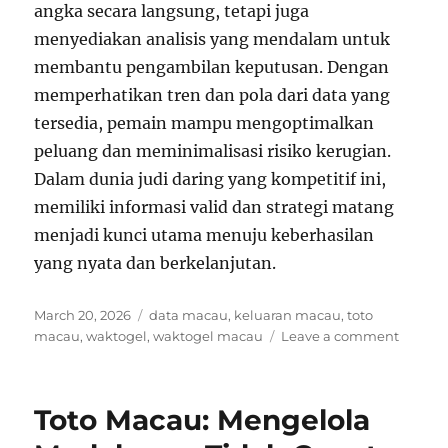
angka secara langsung, tetapi juga
menyediakan analisis yang mendalam untuk
membantu pengambilan keputusan. Dengan
memperhatikan tren dan pola dari data yang
tersedia, pemain mampu mengoptimalkan
peluang dan meminimalisasi risiko kerugian.
Dalam dunia judi daring yang kompetitif ini,
memiliki informasi valid dan strategi matang
menjadi kunci utama menuju keberhasilan
yang nyata dan berkelanjutan.
Posted
Tags
March 20, 2026
data macau
,
keluaran macau
,
toto
on
on
macau
,
waktogel
,
waktogel macau
Leave a comment
Data
Macau
Harian
Toto Macau: Mengelola
untuk
Analisa