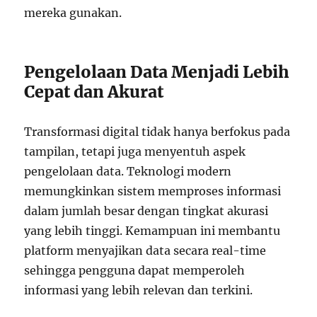
mereka gunakan.
Pengelolaan Data Menjadi Lebih
Cepat dan Akurat
Transformasi digital tidak hanya berfokus pada
tampilan, tetapi juga menyentuh aspek
pengelolaan data. Teknologi modern
memungkinkan sistem memproses informasi
dalam jumlah besar dengan tingkat akurasi
yang lebih tinggi. Kemampuan ini membantu
platform menyajikan data secara real-time
sehingga pengguna dapat memperoleh
informasi yang lebih relevan dan terkini.