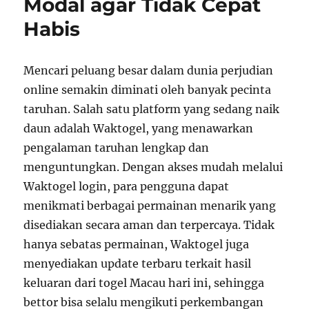
Modal agar Tidak Cepat
Lebih
Habis
Tajam
Mencari peluang besar dalam dunia perjudian
online semakin diminati oleh banyak pecinta
taruhan. Salah satu platform yang sedang naik
daun adalah Waktogel, yang menawarkan
pengalaman taruhan lengkap dan
menguntungkan. Dengan akses mudah melalui
Waktogel login, para pengguna dapat
menikmati berbagai permainan menarik yang
disediakan secara aman dan terpercaya. Tidak
hanya sebatas permainan, Waktogel juga
menyediakan update terbaru terkait hasil
keluaran dari togel Macau hari ini, sehingga
bettor bisa selalu mengikuti perkembangan