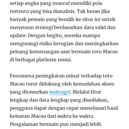
setiap angka yang muncul memiliki pola
tertentu yang bisa dianalisis. Tak heran jika
banyak pemain yang beralih ke situs ini untuk
menyusun strategi berdasarkan data valid dan
update. Dengan begitu, mereka mampu
mengurangi risiko kerugian dan meningkatkan
peluang kemenangan saat bermain toto Macau
di berbagai platform resmi.
Fenomena peningkatan minat terhadap toto
Macau turut didukung oleh kemudahan akses
yang ditawarkan
waktogel
. Melalui fitur
lengkap dan data lengkap yang disediakan,
pengguna dapat dengan cepat menelusuri hasil
keluaran Macau dari waktu ke waktu.
Pengalaman bermain pun menjadi lebih