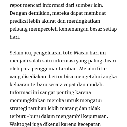
repot mencari informasi dari sumber lain.
Dengan demikian, mereka dapat membuat
prediksi lebih akurat dan meningkatkan
peluang memperoleh kemenangan besar setiap
hari.
Selain itu, pengeluaran toto Macau hari ini
menjadi salah satu informasi yang paling dicari
oleh para penggemar taruhan. Melalui fitur
yang disediakan, bettor bisa mengetahui angka
keluaran terbaru secara cepat dan mudah.
Informasi ini sangat penting karena
memungkinkan mereka untuk mengatur
strategi taruhan lebih matang dan tidak
terburu-buru dalam mengambil keputusan.
Waktogel juga dikenal karena kecepatan