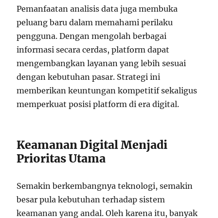
Pemanfaatan analisis data juga membuka
peluang baru dalam memahami perilaku
pengguna. Dengan mengolah berbagai
informasi secara cerdas, platform dapat
mengembangkan layanan yang lebih sesuai
dengan kebutuhan pasar. Strategi ini
memberikan keuntungan kompetitif sekaligus
memperkuat posisi platform di era digital.
Keamanan Digital Menjadi
Prioritas Utama
Semakin berkembangnya teknologi, semakin
besar pula kebutuhan terhadap sistem
keamanan yang andal. Oleh karena itu, banyak