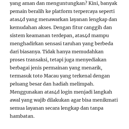
yang aman dan menguntungkan? Kini, banyak
pemain beralih ke platform terpercaya seperti
atas4d yang menawarkan layanan lengkap dan
kemudahan akses. Dengan fitur canggih dan
sistem keamanan terdepan, atas4d mampu
menghadirkan sensasi taruhan yang berbeda
dari biasanya. Tidak hanya memudahkan
proses transaksi, tetapi juga menyediakan
berbagai jenis permainan yang menarik,
termasuk toto Macau yang terkenal dengan
peluang besar dan hadiah melimpah.
Menggunakan atas4d login menjadi langkah
awal yang wajib dilakukan agar bisa menikmati
semua layanan secara lengkap dan tanpa
hambatan.