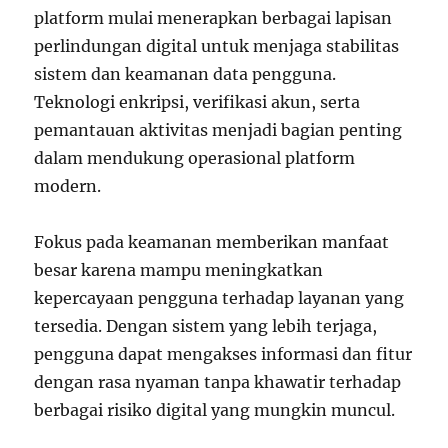
platform mulai menerapkan berbagai lapisan
perlindungan digital untuk menjaga stabilitas
sistem dan keamanan data pengguna.
Teknologi enkripsi, verifikasi akun, serta
pemantauan aktivitas menjadi bagian penting
dalam mendukung operasional platform
modern.
Fokus pada keamanan memberikan manfaat
besar karena mampu meningkatkan
kepercayaan pengguna terhadap layanan yang
tersedia. Dengan sistem yang lebih terjaga,
pengguna dapat mengakses informasi dan fitur
dengan rasa nyaman tanpa khawatir terhadap
berbagai risiko digital yang mungkin muncul.