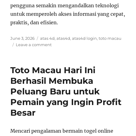
pengguna semakin mengandalkan teknologi
untuk memperoleh akses informasi yang cepat,
praktis, dan efisien.
Posted
Tags
June 3, 2026
atas 4d
,
atas4d
,
atas4d login
,
toto macau
on
on
Leave a comment
Mengkaji
Dampak
Transformasi
Toto Macau Hari Ini
Digital
terhadap
Berhasil Membuka
Platform
Peluang Baru untuk
Game
Togel
Pemain yang Ingin Profit
dan
Toto
Besar
Macau
4D
Mencari pengalaman bermain togel online