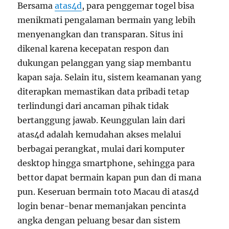
Bersama
atas4d
, para penggemar togel bisa
menikmati pengalaman bermain yang lebih
menyenangkan dan transparan. Situs ini
dikenal karena kecepatan respon dan
dukungan pelanggan yang siap membantu
kapan saja. Selain itu, sistem keamanan yang
diterapkan memastikan data pribadi tetap
terlindungi dari ancaman pihak tidak
bertanggung jawab. Keunggulan lain dari
atas4d adalah kemudahan akses melalui
berbagai perangkat, mulai dari komputer
desktop hingga smartphone, sehingga para
bettor dapat bermain kapan pun dan di mana
pun. Keseruan bermain toto Macau di atas4d
login benar-benar memanjakan pencinta
angka dengan peluang besar dan sistem