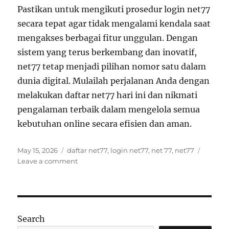
Pastikan untuk mengikuti prosedur login net77
secara tepat agar tidak mengalami kendala saat
mengakses berbagai fitur unggulan. Dengan
sistem yang terus berkembang dan inovatif,
net77 tetap menjadi pilihan nomor satu dalam
dunia digital. Mulailah perjalanan Anda dengan
melakukan daftar net77 hari ini dan nikmati
pengalaman terbaik dalam mengelola semua
kebutuhan online secara efisien dan aman.
Posted
Tags
May 15, 2026
daftar net77
,
login net77
,
net 77
,
net77
on
on
Leave a comment
Kalahkan
Tantangan
Slot
Online
dengan
Search
Memanfaatkan