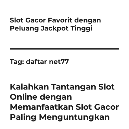
Slot Gacor Favorit dengan
Peluang Jackpot Tinggi
Tag:
daftar net77
Kalahkan Tantangan Slot
Online dengan
Memanfaatkan Slot Gacor
Paling Menguntungkan