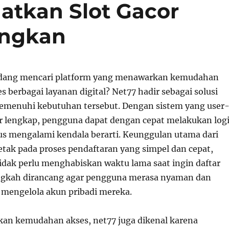
tkan Slot Gacor
ungkan
dang mencari platform yang menawarkan kemudahan
berbagai layanan digital? Net77 hadir sebagai solusi
emenuhi kebutuhan tersebut. Dengan sistem yang user
tur lengkap, pengguna dapat dengan cepat melakukan log
us mengalami kendala berarti. Keunggulan utama dari
letak pada proses pendaftaran yang simpel dan cepat,
idak perlu menghabiskan waktu lama saat ingin daftar
angkah dirancang agar pengguna merasa nyaman dan
t mengelola akun pribadi mereka.
an kemudahan akses, net77 juga dikenal karena