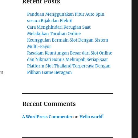
Recent Posts
Panduan Menggunakan Fitur Auto Spin
secara Bijak dan Efektif
Cara Menghindari Kerugian Saat
Melakukan Taruhan Online
Keunggulan Bermain Slot Dengan Sistem
Multi-Fayur
Rasakan Keuntungan Besar dari Slot Online
dan Nikmati Bonus Melimpah Setiap Saat
-
Platform Slot Thailand Terpercaya Dengan
in
Pilihan Game Beragam
Recent Comments
A WordPress Commenter
on
Hello world!