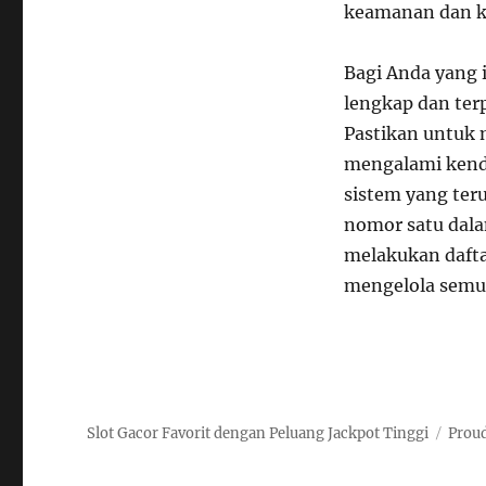
keamanan dan 
Bagi Anda yang 
lengkap dan terp
Pastikan untuk m
mengalami kenda
sistem yang ter
nomor satu dala
melakukan dafta
mengelola semua
Slot Gacor Favorit dengan Peluang Jackpot Tinggi
Prou