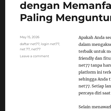
dengan Memanfaa
Paling Mengunt
Posted
May 15, 2026
Apakah Anda se
on
Tags
daftar net77
,
login net77
,
dalam mengakses 
net 77
,
net77
terbaik untuk m
on
Leave a comment
friendly dan fi
Kalahkan
net77 tanpa har
Tantangan
Slot
platform ini ter
Online
sehingga Anda t
dengan
net77. Setiap l
Memanfaatkan
Slot
percaya diri saa
Gacor
Paling
Selain menawark
Menguntungkan