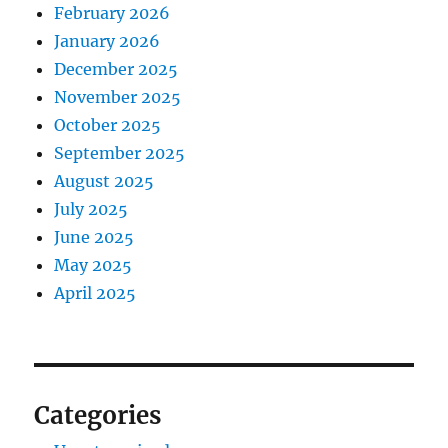
February 2026
January 2026
December 2025
November 2025
October 2025
September 2025
August 2025
July 2025
June 2025
May 2025
April 2025
Categories