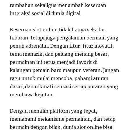
tambahan sekaligus menambah keseruan
interaksi sosial di dunia digital.
Keseruan slot online tidak hanya sekadar
hiburan, tetapi juga pengalaman bermain yang
penuh adrenalin. Dengan fitur-fitur inovatif,
tema menarik, dan peluang menang besar,
permainan ini terus menjadi favorit di
kalangan pemain baru maupun veteran. Jangan
ragu untuk mulai mencoba, pahami aturan
dasar, dan nikmati sensasi setiap putaran yang
membawa kejutan.
Dengan memilih platform yang tepat,
memahami mekanisme permainan, dan tetap
bermain dengan bijak, dunia slot online bisa