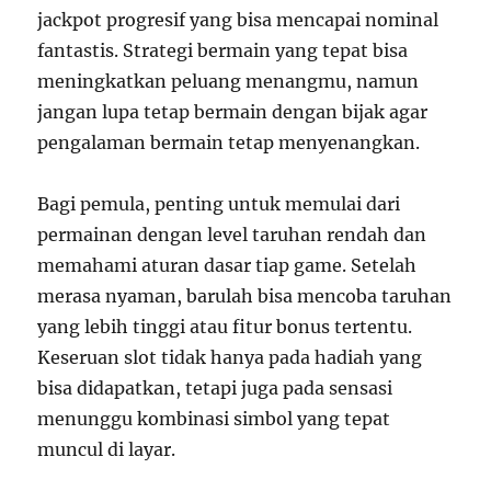
jackpot progresif yang bisa mencapai nominal
fantastis. Strategi bermain yang tepat bisa
meningkatkan peluang menangmu, namun
jangan lupa tetap bermain dengan bijak agar
pengalaman bermain tetap menyenangkan.
Bagi pemula, penting untuk memulai dari
permainan dengan level taruhan rendah dan
memahami aturan dasar tiap game. Setelah
merasa nyaman, barulah bisa mencoba taruhan
yang lebih tinggi atau fitur bonus tertentu.
Keseruan slot tidak hanya pada hadiah yang
bisa didapatkan, tetapi juga pada sensasi
menunggu kombinasi simbol yang tepat
muncul di layar.