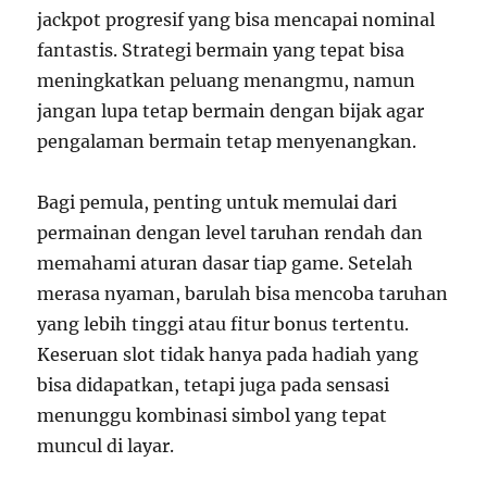
jackpot progresif yang bisa mencapai nominal
fantastis. Strategi bermain yang tepat bisa
meningkatkan peluang menangmu, namun
jangan lupa tetap bermain dengan bijak agar
pengalaman bermain tetap menyenangkan.
Bagi pemula, penting untuk memulai dari
permainan dengan level taruhan rendah dan
memahami aturan dasar tiap game. Setelah
merasa nyaman, barulah bisa mencoba taruhan
yang lebih tinggi atau fitur bonus tertentu.
Keseruan slot tidak hanya pada hadiah yang
bisa didapatkan, tetapi juga pada sensasi
menunggu kombinasi simbol yang tepat
muncul di layar.