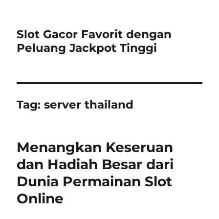
Slot Gacor Favorit dengan
Peluang Jackpot Tinggi
Tag:
server thailand
Menangkan Keseruan
dan Hadiah Besar dari
Dunia Permainan Slot
Online