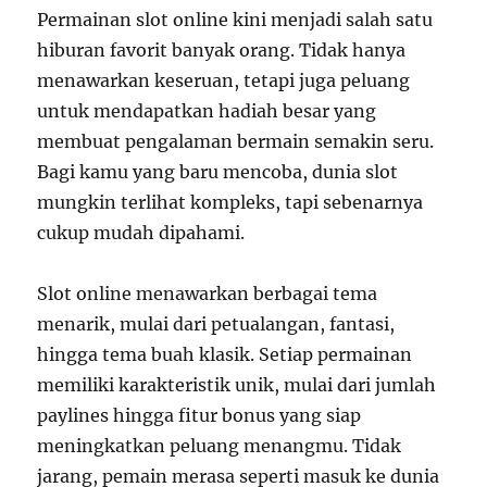
Permainan slot online kini menjadi salah satu
hiburan favorit banyak orang. Tidak hanya
menawarkan keseruan, tetapi juga peluang
untuk mendapatkan hadiah besar yang
membuat pengalaman bermain semakin seru.
Bagi kamu yang baru mencoba, dunia slot
mungkin terlihat kompleks, tapi sebenarnya
cukup mudah dipahami.
Slot online menawarkan berbagai tema
menarik, mulai dari petualangan, fantasi,
hingga tema buah klasik. Setiap permainan
memiliki karakteristik unik, mulai dari jumlah
paylines hingga fitur bonus yang siap
meningkatkan peluang menangmu. Tidak
jarang, pemain merasa seperti masuk ke dunia