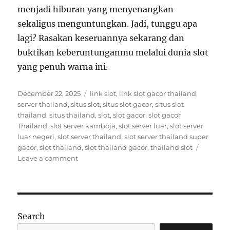
menjadi hiburan yang menyenangkan
sekaligus menguntungkan. Jadi, tunggu apa
lagi? Rasakan keseruannya sekarang dan
buktikan keberuntunganmu melalui dunia slot
yang penuh warna ini.
Posted
Tags
December 22, 2025
link slot
,
link slot gacor thailand
,
on
server thailand
,
situs slot
,
situs slot gacor
,
situs slot
thailand
,
situs thailand
,
slot
,
slot gacor
,
slot gacor
Thailand
,
slot server kamboja
,
slot server luar
,
slot server
luar negeri
,
slot server thailand
,
slot server thailand super
gacor
,
slot thailand
,
slot thailand gacor
,
thailand slot
on
Leave a comment
Menangkan
Keseruan
dan
Hadiah
Besar
Search
dari