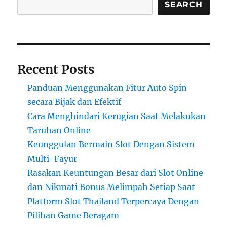
Dunia
SEARCH
Permainan
Slot
Online
Recent Posts
Panduan Menggunakan Fitur Auto Spin
secara Bijak dan Efektif
Cara Menghindari Kerugian Saat Melakukan
Taruhan Online
Keunggulan Bermain Slot Dengan Sistem
Multi-Fayur
Rasakan Keuntungan Besar dari Slot Online
dan Nikmati Bonus Melimpah Setiap Saat
Platform Slot Thailand Terpercaya Dengan
Pilihan Game Beragam