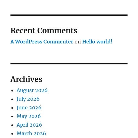
Recent Comments
A WordPress Commenter
on
Hello world!
Archives
August 2026
July 2026
June 2026
May 2026
April 2026
March 2026