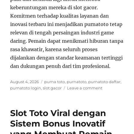
keberuntungan mereka di slot gacor.
Komitmen terhadap kualitas layanan dan
inovasi terbaru ini menjadikan purnatoto tetap
relevan di tengah persaingan industri game
daring. Pemain dapat menikmati hiburan tanpa
rasa khawatir, karena seluruh proses
dijalankan dengan standar keamanan tertinggi
dan dukungan penuh dari tim profesional.
Posted
Tags
August 4, 2026
purna toto
,
purnatoto
,
purnatoto daftar
,
on
on
purnatoto login
,
slot gacor
Leave a comment
Temukan
Cara
Memenangkan
Slot Toto Viral dengan
Jackpot
di
Sistem Bonus Inovatif
Slot
Gacor