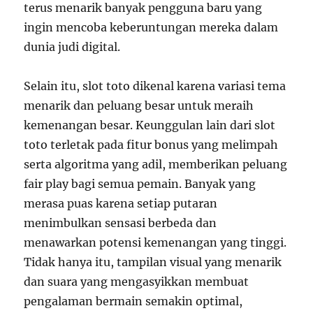
terus menarik banyak pengguna baru yang
ingin mencoba keberuntungan mereka dalam
dunia judi digital.
Selain itu, slot toto dikenal karena variasi tema
menarik dan peluang besar untuk meraih
kemenangan besar. Keunggulan lain dari slot
toto terletak pada fitur bonus yang melimpah
serta algoritma yang adil, memberikan peluang
fair play bagi semua pemain. Banyak yang
merasa puas karena setiap putaran
menimbulkan sensasi berbeda dan
menawarkan potensi kemenangan yang tinggi.
Tidak hanya itu, tampilan visual yang menarik
dan suara yang mengasyikkan membuat
pengalaman bermain semakin optimal,