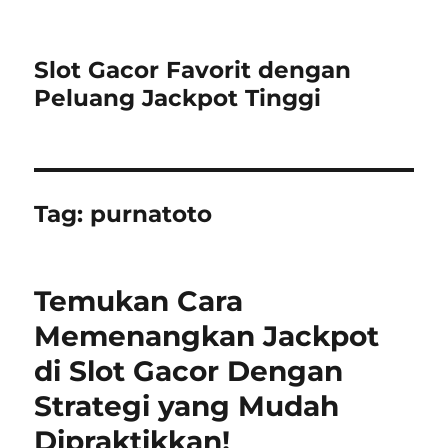
Slot Gacor Favorit dengan
Peluang Jackpot Tinggi
Tag:
purnatoto
Temukan Cara
Memenangkan Jackpot
di Slot Gacor Dengan
Strategi yang Mudah
Dipraktikkan!