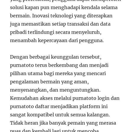
solusi kapan pun menghadapi kendala selama
bermain. Inovasi teknologi yang diterapkan
juga memastikan setiap transaksi dan data
pribadi terlindungi secara menyeluruh,
menambah kepercayaan dari pengguna.
Dengan berbagai keunggulan tersebut,
purnatoto terus berkembang dan menjadi
pilihan utama bagi mereka yang mencari
pengalaman bermain yang aman,
menyenangkan, dan menguntungkan.
Kemudahan akses melalui purnatoto login dan
purnatoto daftar menjadikan platform ini
sangat kompatibel untuk semua kalangan.
Tidak heran jika banyak pemain yang merasa
puas dan kembali lagi untuk mencoba