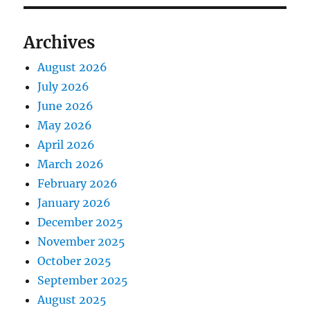
Archives
August 2026
July 2026
June 2026
May 2026
April 2026
March 2026
February 2026
January 2026
December 2025
November 2025
October 2025
September 2025
August 2025