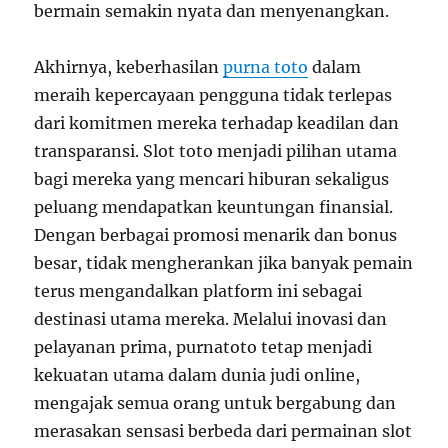
bermain semakin nyata dan menyenangkan.
Akhirnya, keberhasilan
purna toto
dalam
meraih kepercayaan pengguna tidak terlepas
dari komitmen mereka terhadap keadilan dan
transparansi. Slot toto menjadi pilihan utama
bagi mereka yang mencari hiburan sekaligus
peluang mendapatkan keuntungan finansial.
Dengan berbagai promosi menarik dan bonus
besar, tidak mengherankan jika banyak pemain
terus mengandalkan platform ini sebagai
destinasi utama mereka. Melalui inovasi dan
pelayanan prima, purnatoto tetap menjadi
kekuatan utama dalam dunia judi online,
mengajak semua orang untuk bergabung dan
merasakan sensasi berbeda dari permainan slot