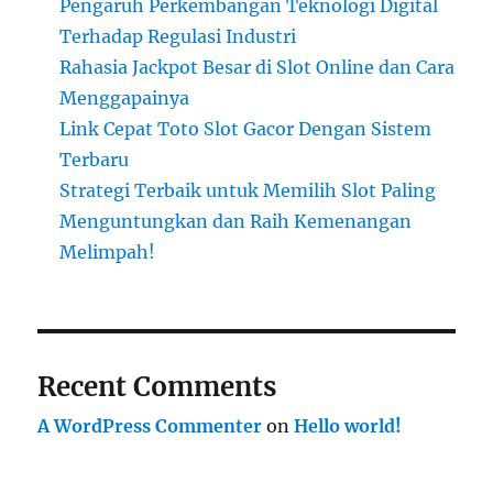
Pengaruh Perkembangan Teknologi Digital
Terhadap Regulasi Industri
Rahasia Jackpot Besar di Slot Online dan Cara
Menggapainya
Link Cepat Toto Slot Gacor Dengan Sistem
Terbaru
Strategi Terbaik untuk Memilih Slot Paling
Menguntungkan dan Raih Kemenangan
Melimpah!
Recent Comments
A WordPress Commenter
on
Hello world!