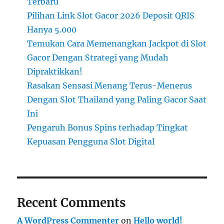
Terbaru
Pilihan Link Slot Gacor 2026 Deposit QRIS
Hanya 5.000
Temukan Cara Memenangkan Jackpot di Slot
Gacor Dengan Strategi yang Mudah
Dipraktikkan!
Rasakan Sensasi Menang Terus-Menerus
Dengan Slot Thailand yang Paling Gacor Saat
Ini
Pengaruh Bonus Spins terhadap Tingkat
Kepuasan Pengguna Slot Digital
Recent Comments
A WordPress Commenter
on
Hello world!