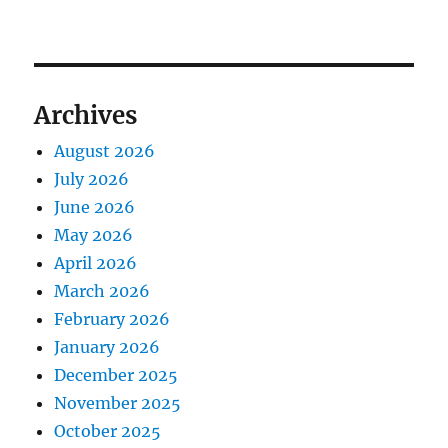
Archives
August 2026
July 2026
June 2026
May 2026
April 2026
March 2026
February 2026
January 2026
December 2025
November 2025
October 2025