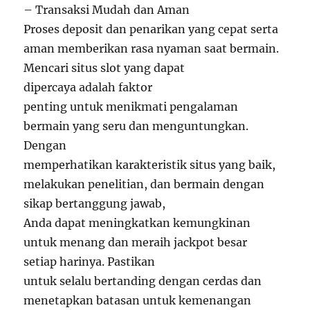
– Transaksi Mudah dan Aman
Proses deposit dan penarikan yang cepat serta
aman memberikan rasa nyaman saat bermain.
Mencari situs slot yang dapat
dipercaya adalah faktor
penting untuk menikmati pengalaman
bermain yang seru dan menguntungkan.
Dengan
memperhatikan karakteristik situs yang baik,
melakukan penelitian, dan bermain dengan
sikap bertanggung jawab,
Anda dapat meningkatkan kemungkinan
untuk menang dan meraih jackpot besar
setiap harinya. Pastikan
untuk selalu bertanding dengan cerdas dan
menetapkan batasan untuk kemenangan