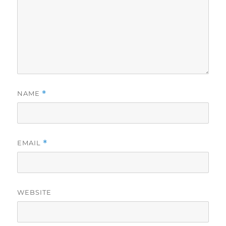
NAME
*
EMAIL
*
WEBSITE