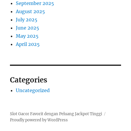
September 2025
August 2025
July 2025
June 2025
May 2025
April 2025
Categories
Uncategorized
Slot Gacor Favorit dengan Peluang Jackpot Tinggi
Proudly powered by WordPress