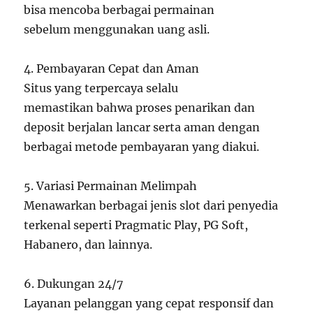
bisa mencoba berbagai permainan
sebelum menggunakan uang asli.
4. Pembayaran Cepat dan Aman
Situs yang terpercaya selalu
memastikan bahwa proses penarikan dan
deposit berjalan lancar serta aman dengan
berbagai metode pembayaran yang diakui.
5. Variasi Permainan Melimpah
Menawarkan berbagai jenis slot dari penyedia
terkenal seperti Pragmatic Play, PG Soft,
Habanero, dan lainnya.
6. Dukungan 24/7
Layanan pelanggan yang cepat responsif dan